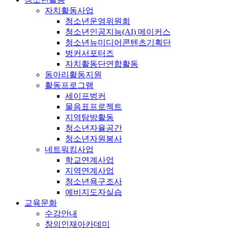
자치활동사업
청소년운영위원회
청소년인공지능(AI) 메이커스
청소년뉴미디어콘텐츠기획단
벙커서포터즈
자치활동단연합활동
동아리활동지원
활동프로그램
세이프벙커
물음표프로젝트
지역탐방활동
청소년자율공간
청소년자원봉사
네트워킹사업
학교연계사업
지역연계사업
청소년욕구조사
예비지도자실습
교육문화
수강안내
창의인재아카데미