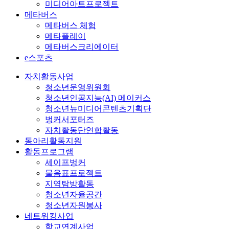
미디어아트프로젝트
메타버스
메타버스 체험
메타플레이
메타버스크리에이터
e스포츠
자치활동사업
청소년운영위원회
청소년인공지능(AI) 메이커스
청소년뉴미디어콘텐츠기획단
벙커서포터즈
자치활동단연합활동
동아리활동지원
활동프로그램
세이프벙커
물음표프로젝트
지역탐방활동
청소년자율공간
청소년자원봉사
네트워킹사업
학교연계사업