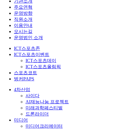
기관소개
주요연혁
운영방향
직원소개
이용안내
오시는길
운영법인 소개
ICT스포츠존
ICT스포츠이벤트
ICT스포츠데이
ICT스포츠올림픽
스포츠코트
벙커PAPS
4차산업
사이다
AI재능나눔 프로젝트
미래과학페스티벌
드론라이더
미디어
미디어크리에이터