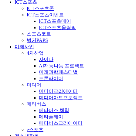
ICT스포츠
ICT스포츠존
ICT스포츠이벤트
ICT스포츠데이
ICT스포츠올림픽
스포츠코트
벙커PAPS
미래사업
4차산업
사이다
AI재능나눔 프로젝트
미래과학페스티벌
드론라이더
미디어
미디어크리에이터
미디어아트프로젝트
메타버스
메타버스 체험
메타플레이
메타버스크리에이터
e스포츠
청소년활동