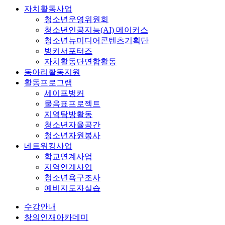
자치활동사업
청소년운영위원회
청소년인공지능(AI) 메이커스
청소년뉴미디어콘텐츠기획단
벙커서포터즈
자치활동단연합활동
동아리활동지원
활동프로그램
세이프벙커
물음표프로젝트
지역탐방활동
청소년자율공간
청소년자원봉사
네트워킹사업
학교연계사업
지역연계사업
청소년욕구조사
예비지도자실습
수강안내
창의인재아카데미