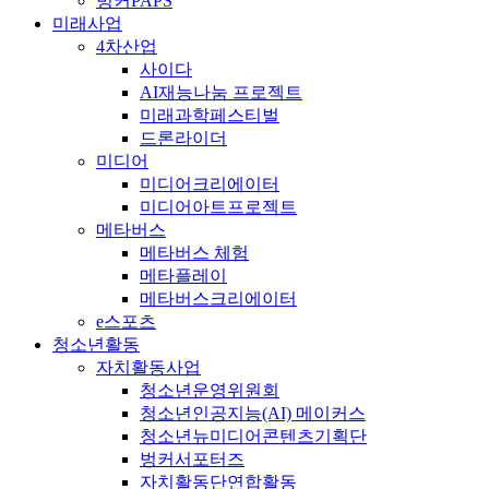
벙커PAPS
미래사업
4차산업
사이다
AI재능나눔 프로젝트
미래과학페스티벌
드론라이더
미디어
미디어크리에이터
미디어아트프로젝트
메타버스
메타버스 체험
메타플레이
메타버스크리에이터
e스포츠
청소년활동
자치활동사업
청소년운영위원회
청소년인공지능(AI) 메이커스
청소년뉴미디어콘텐츠기획단
벙커서포터즈
자치활동단연합활동