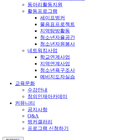
동아리활동지원
활동프로그램
세이프벙커
물음표프로젝트
지역탐방활동
청소년자율공간
청소년자원봉사
네트워킹사업
학교연계사업
지역연계사업
청소년욕구조사
예비지도자실습
교육문화
수강안내
창의인재아카데미
커뮤니티
공지사항
Q&A
벙커갤러리
프로그램 신청하기