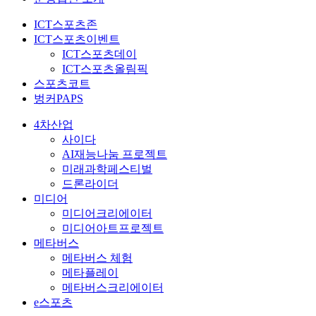
ICT스포츠존
ICT스포츠이벤트
ICT스포츠데이
ICT스포츠올림픽
스포츠코트
벙커PAPS
4차산업
사이다
AI재능나눔 프로젝트
미래과학페스티벌
드론라이더
미디어
미디어크리에이터
미디어아트프로젝트
메타버스
메타버스 체험
메타플레이
메타버스크리에이터
e스포츠