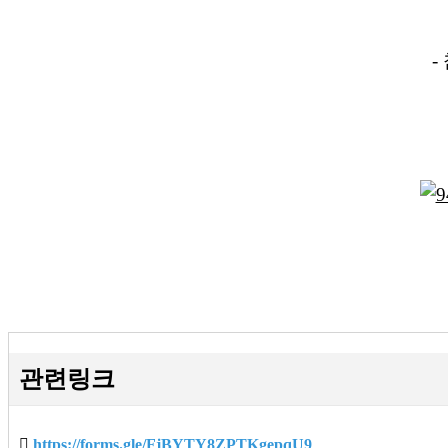
-
관련링크
https://forms.gle/FjBYTY8ZPTKgepqU9