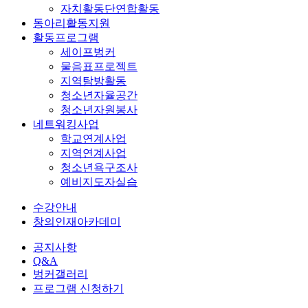
자치활동단연합활동
동아리활동지원
활동프로그램
세이프벙커
물음표프로젝트
지역탐방활동
청소년자율공간
청소년자원봉사
네트워킹사업
학교연계사업
지역연계사업
청소년욕구조사
예비지도자실습
수강안내
창의인재아카데미
공지사항
Q&A
벙커갤러리
프로그램 신청하기