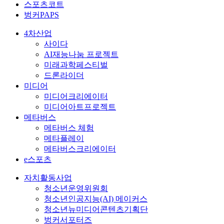
스포츠코트
벙커PAPS
4차산업
사이다
AI재능나눔 프로젝트
미래과학페스티벌
드론라이더
미디어
미디어크리에이터
미디어아트프로젝트
메타버스
메타버스 체험
메타플레이
메타버스크리에이터
e스포츠
자치활동사업
청소년운영위원회
청소년인공지능(AI) 메이커스
청소년뉴미디어콘텐츠기획단
벙커서포터즈