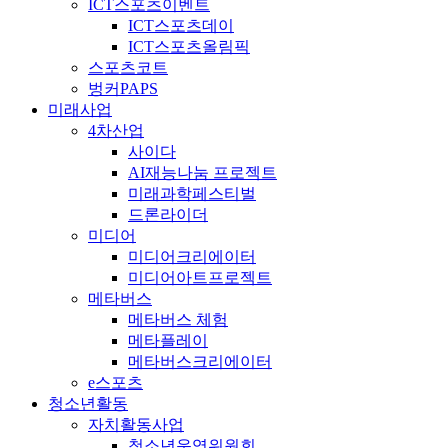
ICT스포츠이벤트
ICT스포츠데이
ICT스포츠올림픽
스포츠코트
벙커PAPS
미래사업
4차산업
사이다
AI재능나눔 프로젝트
미래과학페스티벌
드론라이더
미디어
미디어크리에이터
미디어아트프로젝트
메타버스
메타버스 체험
메타플레이
메타버스크리에이터
e스포츠
청소년활동
자치활동사업
청소년운영위원회