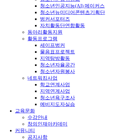
청소년인공지능(AI) 메이커스
청소년뉴미디어콘텐츠기획단
벙커서포터즈
자치활동단연합활동
동아리활동지원
활동프로그램
세이프벙커
물음표프로젝트
지역탐방활동
청소년자율공간
청소년자원봉사
네트워킹사업
학교연계사업
지역연계사업
청소년욕구조사
예비지도자실습
교육문화
수강안내
창의인재아카데미
커뮤니티
공지사항