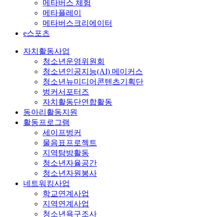
메타버스 체험
메타플레이
메타버스크리에이터
e스포츠
자치활동사업
청소년운영위원회
청소년인공지능(AI) 메이커스
청소년뉴미디어콘텐츠기획단
벙커서포터즈
자치활동단연합활동
동아리활동지원
활동프로그램
세이프벙커
물음표프로젝트
지역탐방활동
청소년자율공간
청소년자원봉사
네트워킹사업
학교연계사업
지역연계사업
청소년욕구조사