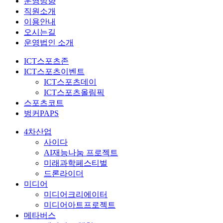
운영방향
직원소개
이용안내
오시는길
운영법인 소개
ICT스포츠존
ICT스포츠이벤트
ICT스포츠데이
ICT스포츠올림픽
스포츠코트
벙커PAPS
4차산업
사이다
AI재능나눔 프로젝트
미래과학페스티벌
드론라이더
미디어
미디어크리에이터
미디어아트프로젝트
메타버스