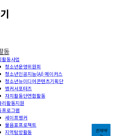
하기
활동
치활동사업
청소년운영위원회
청소년인공지능(AI) 메이커스
청소년뉴미디어콘텐츠기획단
벙커서포터즈
자치활동단연합활동
아리활동지원
동프로그램
세이프벙커
물음표프로젝트
전체메
지역탐방활동
뉴