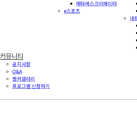
메타버스크리에이터
e스포츠
네
커뮤니티
공지사항
미
Q&A
벙커갤러리
프로그램 신청하기