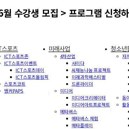
6월 수강생 모집 > 프로그램 신청
CT스포츠
미래사업
청소년
ICT스포츠존
4차산업
자
ICT스포츠이벤트
사이다
ICT스포츠데이
AI재능나눔 프로젝트
ICT스포츠올림픽
미래과학페스티벌
스포츠코트
드론라이더
벙커PAPS
미디어
미디어크리에이터
동
미디어아트프로젝트
활
메타버스
메타버스 체험
메타플레이