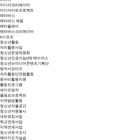
미디어크리에이터
미디어아트프로젝트
메타버스
메타버스 체험
메타플레이
메타버스크리에이터
e스포츠
청소년활동
자치활동사업
청소년운영위원회
청소년인공지능(AI) 메이커스
청소년뉴미디어콘텐츠기획단
벙커서포터즈
자치활동단연합활동
동아리활동지원
활동프로그램
세이프벙커
물음표프로젝트
지역탐방활동
청소년자율공간
청소년자원봉사
네트워킹사업
학교연계사업
지역연계사업
청소년욕구조사
예비지도자실습