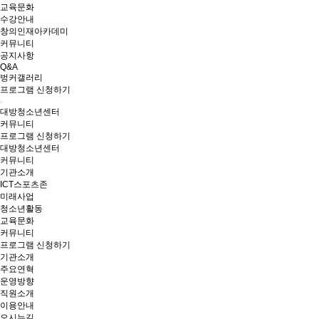
교육문화
수강안내
창의인재아카데미
커뮤니티
공지사항
Q&A
벙커갤러리
프로그램 신청하기
대방청소년센터
커뮤니티
프로그램 신청하기
대방청소년센터
커뮤니티
기관소개
ICT스포츠존
미래사업
청소년활동
교육문화
커뮤니티
프로그램 신청하기
기관소개
주요연혁
운영방향
직원소개
이용안내
오시는길