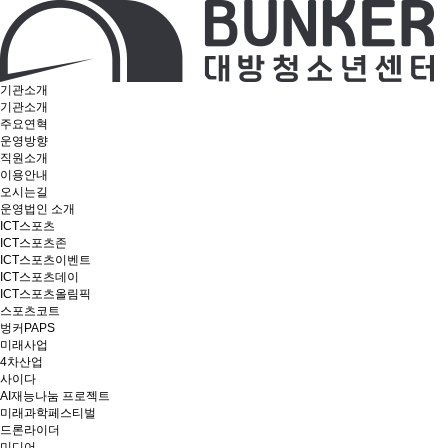
기관소개
기관소개
주요연혁
운영방향
직원소개
이용안내
오시는길
운영법인 소개
ICT스포츠
ICT스포츠존
ICT스포츠이벤트
ICT스포츠데이
ICT스포츠올림픽
스포츠코트
벙커PAPS
미래사업
4차산업
사이다
AI재능나눔 프로젝트
미래과학페스티벌
드론라이더
미디어