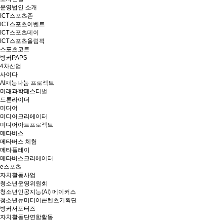
운영법인 소개
ICT스포츠존
ICT스포츠이벤트
ICT스포츠데이
ICT스포츠올림픽
스포츠코트
벙커PAPS
4차산업
사이다
AI재능나눔 프로젝트
미래과학페스티벌
드론라이더
미디어
미디어크리에이터
미디어아트프로젝트
메타버스
메타버스 체험
메타플레이
메타버스크리에이터
e스포츠
자치활동사업
청소년운영위원회
청소년인공지능(AI) 메이커스
청소년뉴미디어콘텐츠기획단
벙커서포터즈
자치활동단연합활동