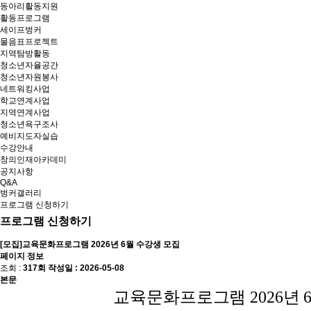
동아리활동지원
활동프로그램
세이프벙커
물음표프로젝트
지역탐방활동
청소년자율공간
청소년자원봉사
네트워킹사업
학교연계사업
지역연계사업
청소년욕구조사
예비지도자실습
수강안내
창의인재아카데미
공지사항
Q&A
벙커갤러리
프로그램 신청하기
프로그램 신청하기
[모집]교육문화프로그램 2026년 6월 수강생 모집
페이지 정보
조회 :
317회
작성일 :
2026-05-08
본문
교육문화프로그램 2026년 