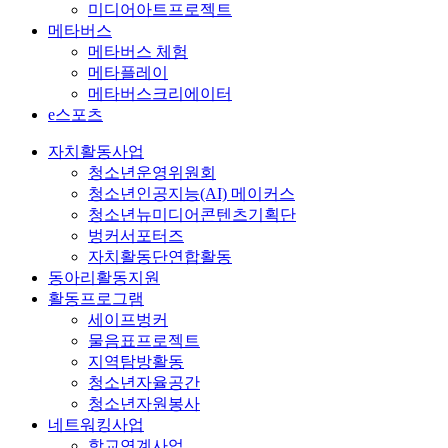
미디어아트프로젝트
메타버스
메타버스 체험
메타플레이
메타버스크리에이터
e스포츠
자치활동사업
청소년운영위원회
청소년인공지능(AI) 메이커스
청소년뉴미디어콘텐츠기획단
벙커서포터즈
자치활동단연합활동
동아리활동지원
활동프로그램
세이프벙커
물음표프로젝트
지역탐방활동
청소년자율공간
청소년자원봉사
네트워킹사업
학교연계사업