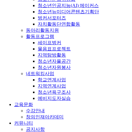
청소년인공지능(AI) 메이커스
청소년뉴미디어콘텐츠기획단
벙커서포터즈
자치활동단연합활동
동아리활동지원
활동프로그램
세이프벙커
물음표프로젝트
지역탐방활동
청소년자율공간
청소년자원봉사
네트워킹사업
학교연계사업
지역연계사업
청소년욕구조사
예비지도자실습
교육문화
수강안내
창의인재아카데미
커뮤니티
공지사항