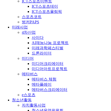
ICT스포츠이벤트
ICT스포츠데이
ICT스포츠올림픽
스포츠코트
벙커PAPS
미래사업
4차산업
사이다
AI재능나눔 프로젝트
미래과학페스티벌
드론라이더
미디어
미디어크리에이터
미디어아트프로젝트
메타버스
메타버스 체험
메타플레이
메타버스크리에이터
e스포츠
청소년활동
자치활동사업
청소년운영위원회