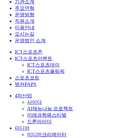
기관소개
주요연혁
운영방향
직원소개
이용안내
오시는길
운영법인 소개
ICT스포츠존
ICT스포츠이벤트
ICT스포츠데이
ICT스포츠올림픽
스포츠코트
벙커PAPS
4차산업
사이다
AI재능나눔 프로젝트
미래과학페스티벌
드론라이더
미디어
미디어크리에이터