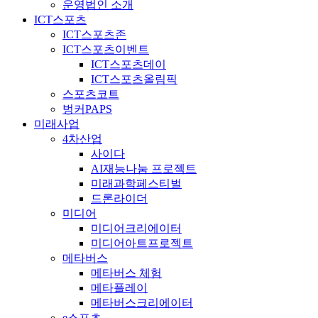
운영법인 소개
ICT스포츠
ICT스포츠존
ICT스포츠이벤트
ICT스포츠데이
ICT스포츠올림픽
스포츠코트
벙커PAPS
미래사업
4차산업
사이다
AI재능나눔 프로젝트
미래과학페스티벌
드론라이더
미디어
미디어크리에이터
미디어아트프로젝트
메타버스
메타버스 체험
메타플레이
메타버스크리에이터
e스포츠