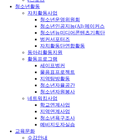
청소년활동
자치활동사업
청소년운영위원회
청소년인공지능(AI) 메이커스
청소년뉴미디어콘텐츠기획단
벙커서포터즈
자치활동단연합활동
동아리활동지원
활동프로그램
세이프벙커
물음표프로젝트
지역탐방활동
청소년자율공간
청소년자원봉사
네트워킹사업
학교연계사업
지역연계사업
청소년욕구조사
예비지도자실습
교육문화
수강안내