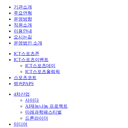
기관소개
주요연혁
운영방향
직원소개
이용안내
오시는길
운영법인 소개
ICT스포츠존
ICT스포츠이벤트
ICT스포츠데이
ICT스포츠올림픽
스포츠코트
벙커PAPS
4차산업
사이다
AI재능나눔 프로젝트
미래과학페스티벌
드론라이더
미디어