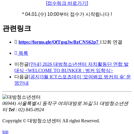
[
접수링크 바로가기
]
* 04.01.(
수
) 10:00
부터 접수가 시작됩니다 !
관련링크
https://forms.gle/QfTgsg3wBzCNS62p7
132회 연결
목록
이전글
[안내] 2026 대방청소년센터 자치활동단 연합 발
대식 <WELCOME TO BUNKER : 벙커 입학식>
다음글
[공지]3월 ICT스포츠데이 '모여봐요 벙커의 숲' 운
영안내
06944) 서울특별시 동작구 여의대방로 36길 51 대방청소년센
터
Tel
: 02) 845-0924
Copyright © 대방청소년센터 All righst Reserved.
top