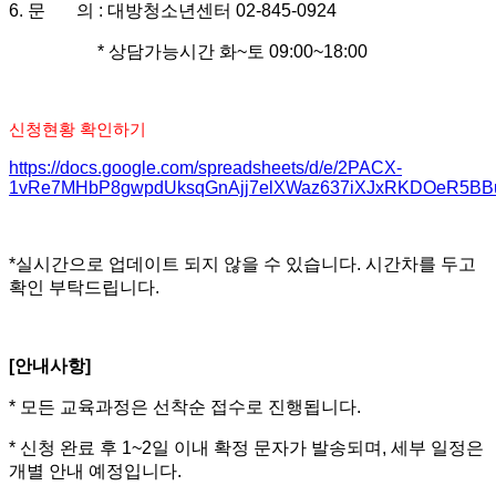
6.
문 의
:
대방청소년센터
02-845-0924
*
상담가능시간 화
~
토
09:00~18:00
신청현황 확인하기
https://docs.google.com/spreadsheets/d/e/2PACX-
1vRe7MHbP8gwpdUksqGnAjj7elXWaz637iXJxRKDOeR5BBu
*실시간으로 업데이트 되지 않을 수 있습니다. 시간차를 두고
확인 부탁드립니다.
[
안내사항
]
*
모든 교육과정은 선착순 접수로 진행됩니다
.
*
신청 완료 후
1~2
일 이내 확정 문자가 발송되며
,
세부 일정은
개별 안내 예정입니다
.