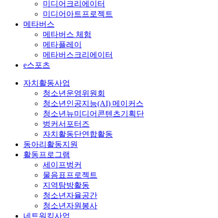
미디어크리에이터
미디어아트프로젝트
메타버스
메타버스 체험
메타플레이
메타버스크리에이터
e스포츠
자치활동사업
청소년운영위원회
청소년인공지능(AI) 메이커스
청소년뉴미디어콘텐츠기획단
벙커서포터즈
자치활동단연합활동
동아리활동지원
활동프로그램
세이프벙커
물음표프로젝트
지역탐방활동
청소년자율공간
청소년자원봉사
네트워킹사업