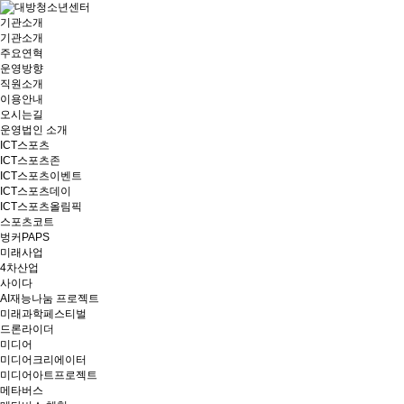
기관소개
기관소개
주요연혁
운영방향
직원소개
이용안내
오시는길
운영법인 소개
ICT스포츠
ICT스포츠존
ICT스포츠이벤트
ICT스포츠데이
ICT스포츠올림픽
스포츠코트
벙커PAPS
미래사업
4차산업
사이다
AI재능나눔 프로젝트
미래과학페스티벌
드론라이더
미디어
미디어크리에이터
미디어아트프로젝트
메타버스