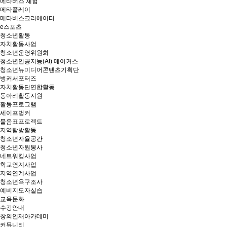
메타버스 체험
메타플레이
메타버스크리에이터
e스포츠
청소년활동
자치활동사업
청소년운영위원회
청소년인공지능(AI) 메이커스
청소년뉴미디어콘텐츠기획단
벙커서포터즈
자치활동단연합활동
동아리활동지원
활동프로그램
세이프벙커
물음표프로젝트
지역탐방활동
청소년자율공간
청소년자원봉사
네트워킹사업
학교연계사업
지역연계사업
청소년욕구조사
예비지도자실습
교육문화
수강안내
창의인재아카데미
커뮤니티