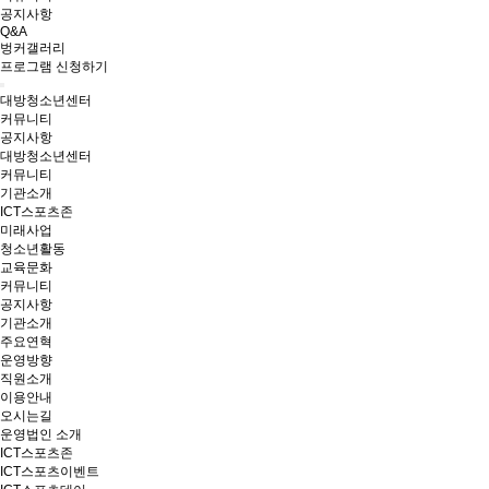
공지사항
Q&A
벙커갤러리
프로그램 신청하기
대방청소년센터
커뮤니티
공지사항
대방청소년센터
커뮤니티
기관소개
ICT스포츠존
미래사업
청소년활동
교육문화
커뮤니티
공지사항
기관소개
주요연혁
운영방향
직원소개
이용안내
오시는길
운영법인 소개
ICT스포츠존
ICT스포츠이벤트