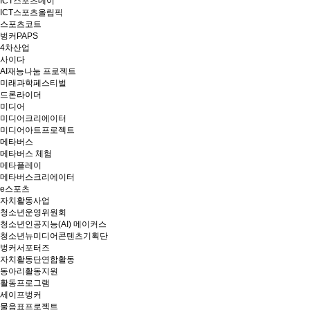
ICT스포츠데이
ICT스포츠올림픽
스포츠코트
벙커PAPS
4차산업
사이다
AI재능나눔 프로젝트
미래과학페스티벌
드론라이더
미디어
미디어크리에이터
미디어아트프로젝트
메타버스
메타버스 체험
메타플레이
메타버스크리에이터
e스포츠
자치활동사업
청소년운영위원회
청소년인공지능(AI) 메이커스
청소년뉴미디어콘텐츠기획단
벙커서포터즈
자치활동단연합활동
동아리활동지원
활동프로그램
세이프벙커
물음표프로젝트