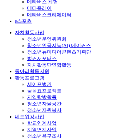
메타버스 체험
메타플레이
메타버스크리에이터
e스포츠
자치활동사업
청소년운영위원회
청소년인공지능(AI) 메이커스
청소년뉴미디어콘텐츠기획단
벙커서포터즈
자치활동단연합활동
동아리활동지원
활동프로그램
세이프벙커
물음표프로젝트
지역탐방활동
청소년자율공간
청소년자원봉사
네트워킹사업
학교연계사업
지역연계사업
청소년욕구조사