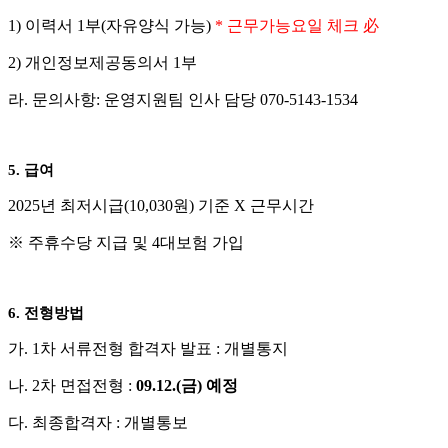
1)
이력서
1
부
(
자유양식 가능
)
*
근무가능요일 체크
必
2)
개인정보제공동의서
1
부
라
.
문의사항
:
운영지원팀 인사 담당
070-5143-1534
5.
급여
2025
년 최저시급
(10,030
원
)
기준
X
근무시간
※
주휴수당 지급 및
4
대보험 가입
6.
전형방법
가
. 1
차 서류전형 합격자 발표
:
개별통지
나
. 2
차 면접전형
:
09.12.(
금
)
예정
다
.
최종합격자
:
개별통보