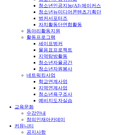
청소년인공지능(AI) 메이커스
청소년뉴미디어콘텐츠기획단
벙커서포터즈
자치활동단연합활동
동아리활동지원
활동프로그램
세이프벙커
물음표프로젝트
지역탐방활동
청소년자율공간
청소년자원봉사
네트워킹사업
학교연계사업
지역연계사업
청소년욕구조사
예비지도자실습
교육문화
수강안내
창의인재아카데미
커뮤니티
공지사항