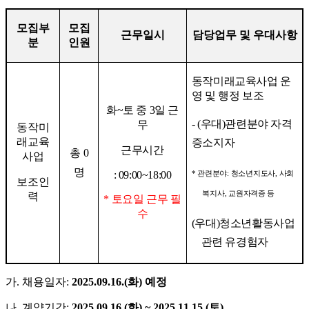
모집부
모집
근무일시
담당업무 및 우대사항
분
인원
동작미래교육사업 운
영 및 행정 보조
화
~
토 중
3
일 근
- (
우대
)
관련분야 자격
무
동작미
래교육
증소지자
근무시간
총
0
사업
명
: 09:00~18:00
*
관련분야
:
청소년지도사
,
사회
보조인
복지사
,
교원자격증 등
력
*
토요일 근무 필
수
(
우대
)
청소년활동사업
관련 유경험자
가
.
채용일자
:
2025.09.16.(
화
)
예정
나
.
계약기간
:
2025.09.16.(
화
) ~ 2025.11.15.(
토
)