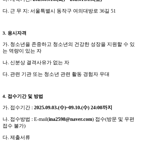
다
.
근 무 지
:
서울특별시 동작구 여의대방로
36
길
51
3.
응시자격
가
.
청소년을 존중하고 청소년의 건강한 성장을 지원할 수 있
는 역량이 있는 자
나
.
신분상 결격사유가 없는 자
다
.
관련 기관 또는 청소년 관련 활동 경험자 우대
4.
접수기간 및 방법
가
.
접수기간
:
2025.09.03.(
수
)~09.10.(
수
) 24:00
까지
나
.
접수방법
: E-mail(
ina2598@naver.com
)
접수
(
방문 및 우편
접수 불가
)
다
.
제출서류