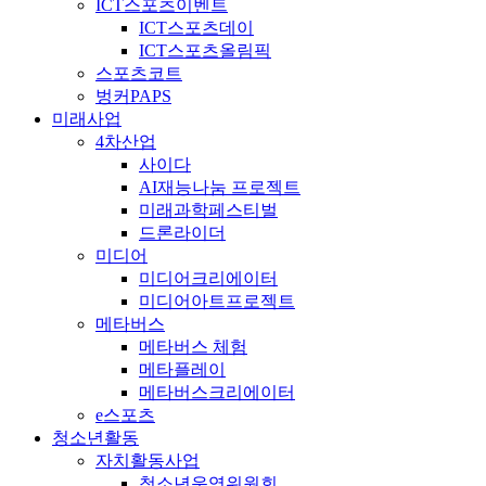
ICT스포츠이벤트
ICT스포츠데이
ICT스포츠올림픽
스포츠코트
벙커PAPS
미래사업
4차산업
사이다
AI재능나눔 프로젝트
미래과학페스티벌
드론라이더
미디어
미디어크리에이터
미디어아트프로젝트
메타버스
메타버스 체험
메타플레이
메타버스크리에이터
e스포츠
청소년활동
자치활동사업
청소년운영위원회