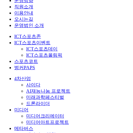
운영방향
직원소개
이용안내
오시는길
운영법인 소개
ICT스포츠존
ICT스포츠이벤트
ICT스포츠데이
ICT스포츠올림픽
스포츠코트
벙커PAPS
4차산업
사이다
AI재능나눔 프로젝트
미래과학페스티벌
드론라이더
미디어
미디어크리에이터
미디어아트프로젝트
메타버스