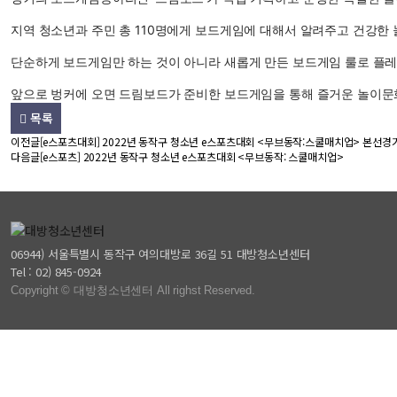
지역 청소년과 주민 총 110명에게 보드게임에 대해서 알려주고 건강한
단순하게 보드게임만 하는 것이 아니라 새롭게 만든 보드게임 룰로 플레
앞으로 벙커에 오면 드림보드가 준비한 보드게임을 통해 즐거운 놀이문화를
목록
이전글
[e스포츠대회] 2022년 동작구 청소년 e스포츠대회 <무브동작:스쿨매치업> 본선경
다음글
[e스포츠] 2022년 동작구 청소년 e스포츠대회 <무브동작: 스쿨매치업>
06944) 서울특별시 동작구 여의대방로 36길 51 대방청소년센터
Tel
: 02) 845-0924
Copyright © 대방청소년센터 All righst Reserved.