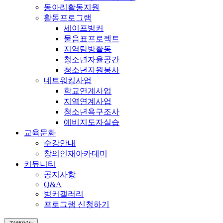
동아리활동지원
활동프로그램
세이프벙커
물음표프로젝트
지역탐방활동
청소년자율공간
청소년자원봉사
네트워킹사업
학교연계사업
지역연계사업
청소년욕구조사
예비지도자실습
교육문화
수강안내
창의인재아카데미
커뮤니티
공지사항
Q&A
벙커갤러리
프로그램 신청하기