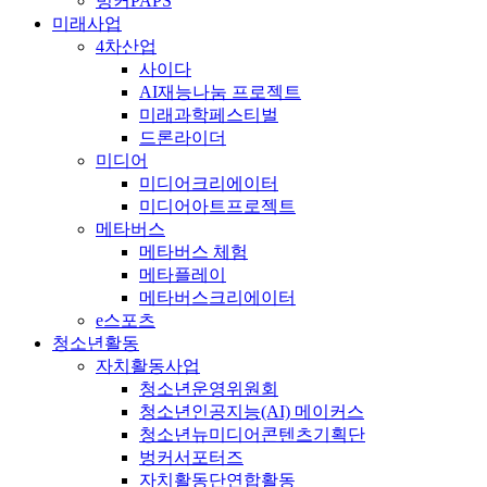
벙커PAPS
미래사업
4차산업
사이다
AI재능나눔 프로젝트
미래과학페스티벌
드론라이더
미디어
미디어크리에이터
미디어아트프로젝트
메타버스
메타버스 체험
메타플레이
메타버스크리에이터
e스포츠
청소년활동
자치활동사업
청소년운영위원회
청소년인공지능(AI) 메이커스
청소년뉴미디어콘텐츠기획단
벙커서포터즈
자치활동단연합활동