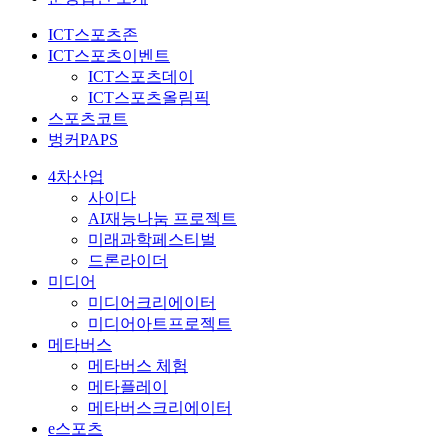
ICT스포츠존
ICT스포츠이벤트
ICT스포츠데이
ICT스포츠올림픽
스포츠코트
벙커PAPS
4차산업
사이다
AI재능나눔 프로젝트
미래과학페스티벌
드론라이더
미디어
미디어크리에이터
미디어아트프로젝트
메타버스
메타버스 체험
메타플레이
메타버스크리에이터
e스포츠