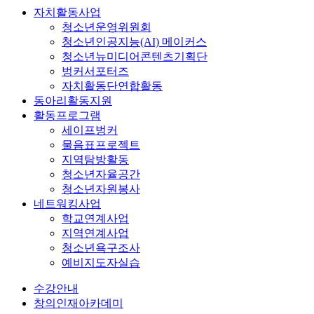
자치활동사업
청소년운영위원회
청소년인공지능(AI) 메이커스
청소년뉴미디어콘텐츠기획단
벙커서포터즈
자치활동단연합활동
동아리활동지원
활동프로그램
세이프벙커
물음표프로젝트
지역탐방활동
청소년자율공간
청소년자원봉사
네트워킹사업
학교연계사업
지역연계사업
청소년욕구조사
예비지도자실습
수강안내
창의인재아카데미