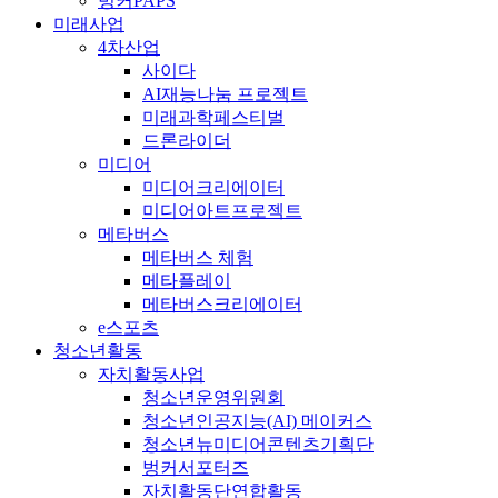
벙커PAPS
미래사업
4차산업
사이다
AI재능나눔 프로젝트
미래과학페스티벌
드론라이더
미디어
미디어크리에이터
미디어아트프로젝트
메타버스
메타버스 체험
메타플레이
메타버스크리에이터
e스포츠
청소년활동
자치활동사업
청소년운영위원회
청소년인공지능(AI) 메이커스
청소년뉴미디어콘텐츠기획단
벙커서포터즈
자치활동단연합활동