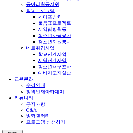
동아리활동지원
활동프로그램
세이프벙커
물음표프로젝트
지역탐방활동
청소년자율공간
청소년자원봉사
네트워킹사업
학교연계사업
지역연계사업
청소년욕구조사
예비지도자실습
교육문화
수강안내
창의인재아카데미
커뮤니티
공지사항
Q&A
벙커갤러리
프로그램 신청하기