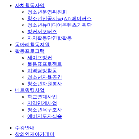
자치활동사업
청소년운영위원회
청소년인공지능(AI) 메이커스
청소년뉴미디어콘텐츠기획단
벙커서포터즈
자치활동단연합활동
동아리활동지원
활동프로그램
세이프벙커
물음표프로젝트
지역탐방활동
청소년자율공간
청소년자원봉사
네트워킹사업
학교연계사업
지역연계사업
청소년욕구조사
예비지도자실습
수강안내
창의인재아카데미