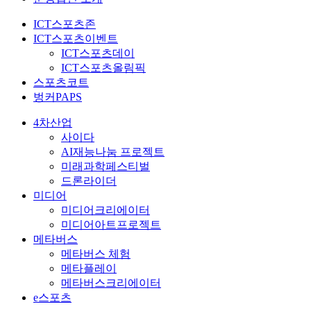
ICT스포츠존
ICT스포츠이벤트
ICT스포츠데이
ICT스포츠올림픽
스포츠코트
벙커PAPS
4차산업
사이다
AI재능나눔 프로젝트
미래과학페스티벌
드론라이더
미디어
미디어크리에이터
미디어아트프로젝트
메타버스
메타버스 체험
메타플레이
메타버스크리에이터
e스포츠