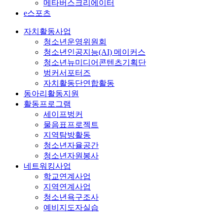
메타버스크리에이터
e스포츠
자치활동사업
청소년운영위원회
청소년인공지능(AI) 메이커스
청소년뉴미디어콘텐츠기획단
벙커서포터즈
자치활동단연합활동
동아리활동지원
활동프로그램
세이프벙커
물음표프로젝트
지역탐방활동
청소년자율공간
청소년자원봉사
네트워킹사업
학교연계사업
지역연계사업
청소년욕구조사
예비지도자실습