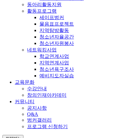
동아리활동지원
활동프로그램
세이프벙커
물음표프로젝트
지역탐방활동
청소년자율공간
청소년자원봉사
네트워킹사업
학교연계사업
지역연계사업
청소년욕구조사
예비지도자실습
교육문화
수강안내
창의인재아카데미
커뮤니티
공지사항
Q&A
벙커갤러리
프로그램 신청하기