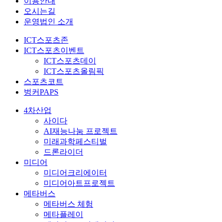
이용안내
오시는길
운영법인 소개
ICT스포츠존
ICT스포츠이벤트
ICT스포츠데이
ICT스포츠올림픽
스포츠코트
벙커PAPS
4차산업
사이다
AI재능나눔 프로젝트
미래과학페스티벌
드론라이더
미디어
미디어크리에이터
미디어아트프로젝트
메타버스
메타버스 체험
메타플레이