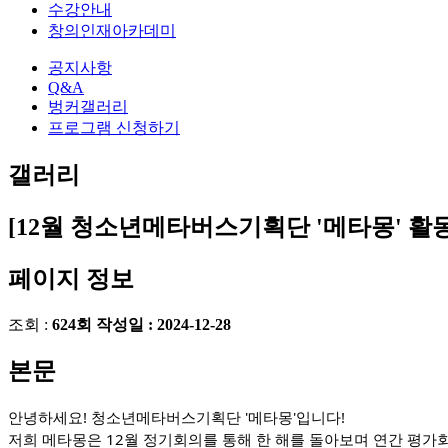
수강안내
창의인재아카데미
공지사항
Q&A
벙커갤러리
프로그램 신청하기
갤러리
[12월 청소년메타버스기획단 '메타몽' 활
페이지 정보
조회 :
624회
작성일 :
2024-12-28
본문
안녕하세요! 청소년메타버스기획단 '메타몽'입니다!
저희 메타몽은 12월 정기회의를 통해 한 해를 돌아보며 연간 평가