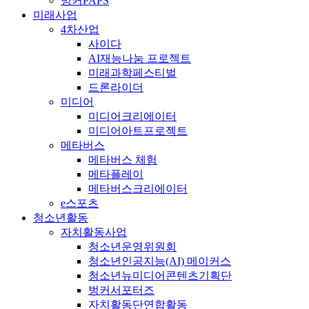
벙커PAPS
미래사업
4차산업
사이다
AI재능나눔 프로젝트
미래과학페스티벌
드론라이더
미디어
미디어크리에이터
미디어아트프로젝트
메타버스
메타버스 체험
메타플레이
메타버스크리에이터
e스포츠
청소년활동
자치활동사업
청소년운영위원회
청소년인공지능(AI) 메이커스
청소년뉴미디어콘텐츠기획단
벙커서포터즈
자치활동단연합활동