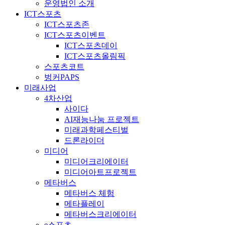
운영법인 소개
ICT스포츠
ICT스포츠존
ICT스포츠이벤트
ICT스포츠데이
ICT스포츠올림픽
스포츠코트
벙커PAPS
미래사업
4차산업
사이다
AI재능나눔 프로젝트
미래과학페스티벌
드론라이더
미디어
미디어크리에이터
미디어아트프로젝트
메타버스
메타버스 체험
메타플레이
메타버스크리에이터
e스포츠