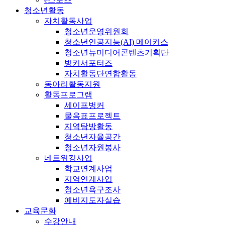
청소년활동
자치활동사업
청소년운영위원회
청소년인공지능(AI) 메이커스
청소년뉴미디어콘텐츠기획단
벙커서포터즈
자치활동단연합활동
동아리활동지원
활동프로그램
세이프벙커
물음표프로젝트
지역탐방활동
청소년자율공간
청소년자원봉사
네트워킹사업
학교연계사업
지역연계사업
청소년욕구조사
예비지도자실습
교육문화
수강안내