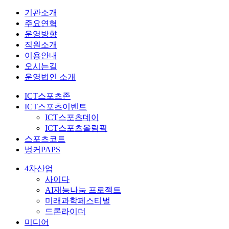
기관소개
주요연혁
운영방향
직원소개
이용안내
오시는길
운영법인 소개
ICT스포츠존
ICT스포츠이벤트
ICT스포츠데이
ICT스포츠올림픽
스포츠코트
벙커PAPS
4차산업
사이다
AI재능나눔 프로젝트
미래과학페스티벌
드론라이더
미디어