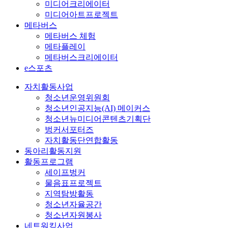
미디어크리에이터
미디어아트프로젝트
메타버스
메타버스 체험
메타플레이
메타버스크리에이터
e스포츠
자치활동사업
청소년운영위원회
청소년인공지능(AI) 메이커스
청소년뉴미디어콘텐츠기획단
벙커서포터즈
자치활동단연합활동
동아리활동지원
활동프로그램
세이프벙커
물음표프로젝트
지역탐방활동
청소년자율공간
청소년자원봉사
네트워킹사업