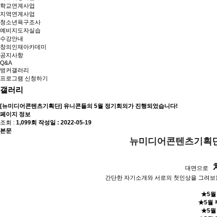
학교연계사업
지역연계사업
청소년욕구조사
예비지도자실습
수강안내
창의인재아카데미
공지사항
Q&A
벙커갤러리
프로그램 신청하기
갤러리
[뉴미디어콘텐츠기획단] 유니콘들의 5월 정기회의가 진행되었습니다!
페이지 정보
조회 :
1,099회
작성일 :
2022-05-19
본문
뉴미디어콘텐츠기획
대면으로
간단한 자기소개와 서로의 첫인상을 그려보는
★5월
★5월 
★5월