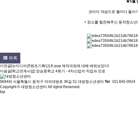
★5월 
코리더 개념으로 월마다 돌아
+ 장소를 협찬해주신 동작청소
목록
이전글
[뉴미디어콘텐츠기획단] K-pop 제작과정에 대해 배워보았다!
다음글
[학교연계사업] 장승중학교 4회기 - 4차산업의 직업과 진로
06944) 서울특별시 동작구 여의대방로 36길 51 대방청소년센터
Tel
: 02) 845-0924
Copyright © 대방청소년센터 All righst Reserved.
top