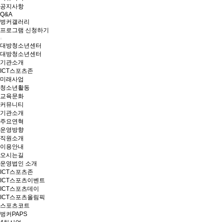
공지사항
Q&A
벙커갤러리
프로그램 신청하기
대방청소년센터
대방청소년센터
기관소개
ICT스포츠존
미래사업
청소년활동
교육문화
커뮤니티
기관소개
주요연혁
운영방향
직원소개
이용안내
오시는길
운영법인 소개
ICT스포츠존
ICT스포츠이벤트
ICT스포츠데이
ICT스포츠올림픽
스포츠코트
벙커PAPS