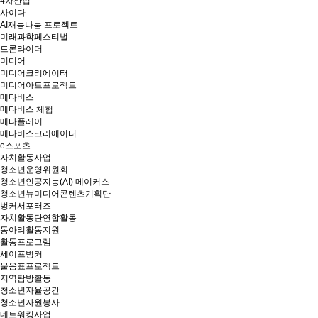
4차산업
사이다
AI재능나눔 프로젝트
미래과학페스티벌
드론라이더
미디어
미디어크리에이터
미디어아트프로젝트
메타버스
메타버스 체험
메타플레이
메타버스크리에이터
e스포츠
자치활동사업
청소년운영위원회
청소년인공지능(AI) 메이커스
청소년뉴미디어콘텐츠기획단
벙커서포터즈
자치활동단연합활동
동아리활동지원
활동프로그램
세이프벙커
물음표프로젝트
지역탐방활동
청소년자율공간
청소년자원봉사
네트워킹사업