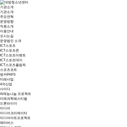
기관소개
기관소개
주요연혁
운영방향
직원소개
이용안내
오시는길
운영법인 소개
ICT스포츠
ICT스포츠존
ICT스포츠이벤트
ICT스포츠데이
ICT스포츠올림픽
스포츠코트
벙커PAPS
미래사업
4차산업
사이다
AI재능나눔 프로젝트
미래과학페스티벌
드론라이더
미디어
미디어크리에이터
미디어아트프로젝트
메타버스