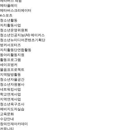
메타버스 체험
메타플레이
메타버스크리에이터
e스포츠
청소년활동
자치활동사업
청소년운영위원회
청소년인공지능(AI) 메이커스
청소년뉴미디어콘텐츠기획단
벙커서포터즈
자치활동단연합활동
동아리활동지원
활동프로그램
세이프벙커
물음표프로젝트
지역탐방활동
청소년자율공간
청소년자원봉사
네트워킹사업
학교연계사업
지역연계사업
청소년욕구조사
예비지도자실습
교육문화
수강안내
창의인재아카데미
커뮤니티