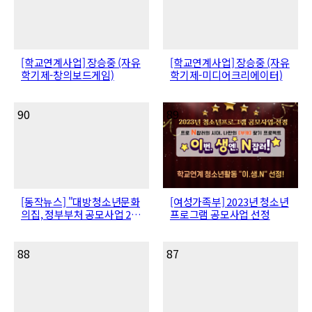
[학교연계사업] 장승중 (자유
[학교연계사업] 장승중 (자유
학기제-창의보드게임)
학기제-미디어크리에이터)
90
89
[동작뉴스] "대방청소년문화
[여성가족부] 2023년 청소년
의집, 정부부처 공모사업 2관
프로그램 공모사업 선정
왕 쾌거!"
88
87