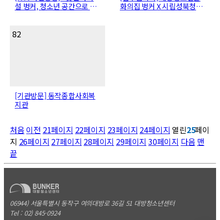
설 벙커, 청소년 공간으로 변
화의집 벙커 X 시립성북청소
신"
년센터
82
[기관방문] 동작종합사회복
지관
처음
이전
21
페이지
22
페이지
23
페이지
24
페이지
열린
25
페이
지
26
페이지
27
페이지
28
페이지
29
페이지
30
페이지
다음
맨
끝
06944) 서울특별시 동작구 여의대방로 36길 51 대방청소년센터
Tel
: 02) 845-0924