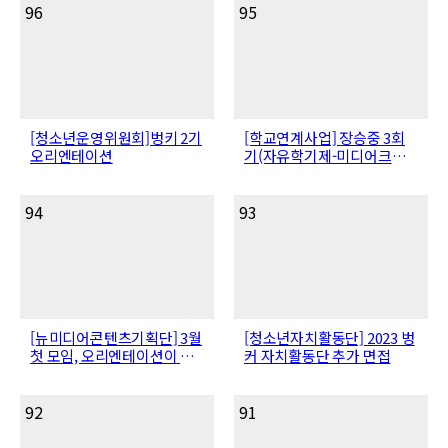
96
95
[청소년운영위원회]벙키 2기
[학교연계사업] 장승중 3회
오리엔테이션
기(자유학기제-미디어크리
에이터)
94
93
[뉴미디어콘텐츠기획단] 3월
[청소년자치활동단] 2023 벙
첫 모임, 오리엔테이션이 진
커 자치활동단 추가 면접
행되었습니다!
92
91