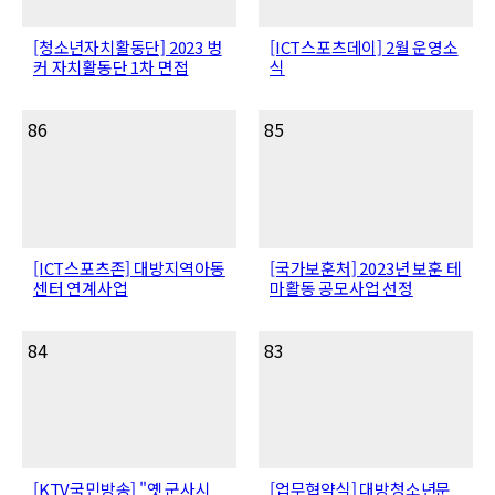
[청소년자치활동단] 2023 벙
[ICT스포츠데이] 2월 운영소
커 자치활동단 1차 면접
식
86
85
[ICT스포츠존] 대방지역아동
[국가보훈처] 2023년 보훈 테
센터 연계사업
마활동 공모사업 선정
84
83
[KTV국민방송] "옛 군사시
[업무협약식] 대방청소년문