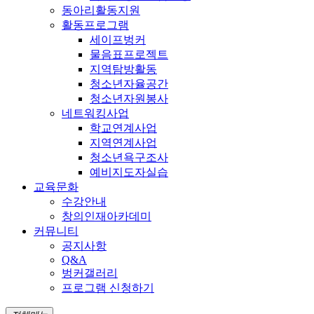
동아리활동지원
활동프로그램
세이프벙커
물음표프로젝트
지역탐방활동
청소년자율공간
청소년자원봉사
네트워킹사업
학교연계사업
지역연계사업
청소년욕구조사
예비지도자실습
교육문화
수강안내
창의인재아카데미
커뮤니티
공지사항
Q&A
벙커갤러리
프로그램 신청하기