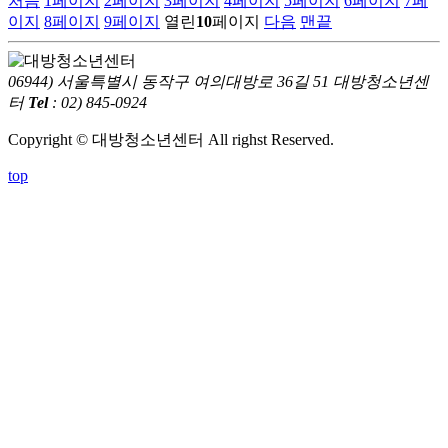
처음
1
페이지
2
페이지
3
페이지
4
페이지
5
페이지
6
페이지
7
페
이지
8
페이지
9
페이지
열린
10
페이지
다음
맨끝
06944) 서울특별시 동작구 여의대방로 36길 51 대방청소년센
터
Tel
: 02) 845-0924
Copyright © 대방청소년센터 All righst Reserved.
top