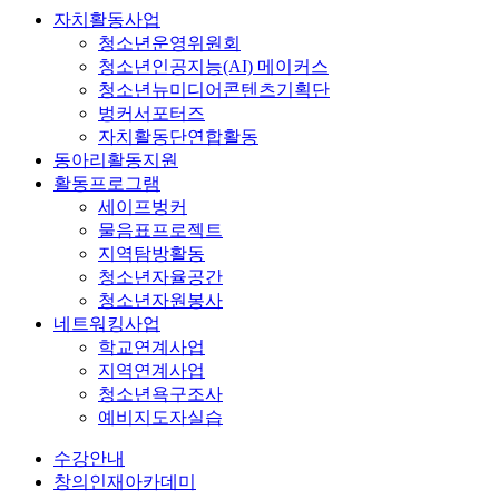
자치활동사업
청소년운영위원회
청소년인공지능(AI) 메이커스
청소년뉴미디어콘텐츠기획단
벙커서포터즈
자치활동단연합활동
동아리활동지원
활동프로그램
세이프벙커
물음표프로젝트
지역탐방활동
청소년자율공간
청소년자원봉사
네트워킹사업
학교연계사업
지역연계사업
청소년욕구조사
예비지도자실습
수강안내
창의인재아카데미