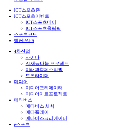
ICT스포츠존
ICT스포츠이벤트
ICT스포츠데이
ICT스포츠올림픽
스포츠코트
벙커PAPS
4차산업
사이다
AI재능나눔 프로젝트
미래과학페스티벌
드론라이더
미디어
미디어크리에이터
미디어아트프로젝트
메타버스
메타버스 체험
메타플레이
메타버스크리에이터
e스포츠