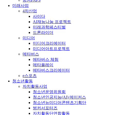
벙커PAPS
미래사업
4차산업
사이다
AI재능나눔 프로젝트
미래과학페스티벌
드론라이더
미디어
미디어크리에이터
미디어아트프로젝트
메타버스
메타버스 체험
메타플레이
메타버스크리에이터
e스포츠
청소년활동
자치활동사업
청소년운영위원회
청소년인공지능(AI) 메이커스
청소년뉴미디어콘텐츠기획단
벙커서포터즈
자치활동단연합활동