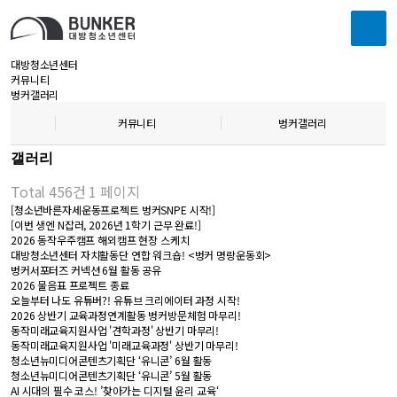
대방청소년센터
커뮤니티
벙커갤러리
커뮤니티
벙커갤러리
갤러리
Total 456건
1 페이지
[청소년바른자세운동프로젝트 벙커SNPE 시작!]
[이번 생엔 N잡러, 2026년 1학기 근무 완료!]
2026 동작우주캠프 해외캠프 현장 스케치
대방청소년센터 자치활동단 연합 워크숍! <벙커 명랑운동회>
벙커서포터즈 커넥션 6월 활동 공유
2026 물음표 프로젝트 종료
오늘부터 나도 유튜버?! 유튜브 크리에이터 과정 시작!
2026 상반기 교육과정연계활동 벙커방문체험 마무리!
동작미래교육지원사업 '견학과정' 상반기 마무리!
동작미래교육지원사업 '미래교육과정' 상반기 마무리!
청소년뉴미디어콘텐츠기획단 ‘유니콘’ 6월 활동
청소년뉴미디어콘텐츠기획단 ‘유니콘’ 5월 활동
AI 시대의 필수 코스! ’찾아가는 디지털 윤리 교육‘